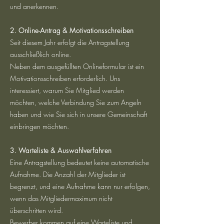
und anerkennen.
2. Online-Antrag & Motivationsschreiben
Seit diesem Jahr erfolgt die Antragstellung
ausschließlich online.
Neben dem ausgefüllten Onlineformular ist ein
Motivationsschreiben erforderlich. Uns
interessiert, warum Sie Mitglied werden
möchten, welche Verbindung Sie zum Angeln
haben und wie Sie sich in unsere Gemeinschaft
einbringen möchten.
3. Warteliste & Auswahlverfahren
Eine Antragstellung bedeutet keine automatische
Aufnahme. Die Anzahl der Mitglieder ist
begrenzt, und eine Aufnahme kann nur erfolgen,
wenn das Mitgliedermaximum nicht
überschritten wird.
Bewerber kommen auf eine Warteliste und