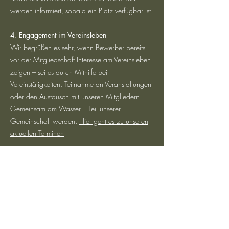
werden informiert, sobald ein Platz verfügbar ist.
4. Engagement im Vereinsleben
Wir begrüßen es sehr, wenn Bewerber bereits
vor der Mitgliedschaft Interesse am Vereinsleben
zeigen – sei es durch Mithilfe bei
Vereinstätigkeiten, Teilnahme an Veranstaltungen
oder den Austausch mit unseren Mitgliedern.
Gemeinsam am Wasser – Teil unserer
Gemeinschaft werden.
Hier geht es zu unseren
aktuellen Terminen
Wir suchen Fischer die nicht nur gerne am
Wasser sind, sondern auch bereit sind, sich
innerhalb des Verein zu engagieren.
Wir freuen uns auf Ihren Antrag!