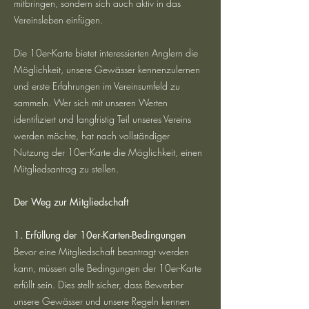
mitbringen, sondern sich auch aktiv in das
Vereinsleben einfügen.
Die 10er-Karte bietet interessierten Anglern die
Möglichkeit, unsere Gewässer kennenzulernen
und erste Erfahrungen im Vereinsumfeld zu
sammeln. Wer sich mit unseren Werten
identifiziert und langfristig Teil unseres Vereins
werden möchte, hat nach vollständiger
Nutzung der 10er-Karte die Möglichkeit, einen
Mitgliedsantrag zu stellen.
Der Weg zur Mitgliedschaft
1. Erfüllung der 10er-Karten-Bedingungen
Bevor eine Mitgliedschaft beantragt werden
kann, müssen alle Bedingungen der 10er-Karte
erfüllt sein. Dies stellt sicher, dass Bewerber
unsere Gewässer und unsere Regeln kennen