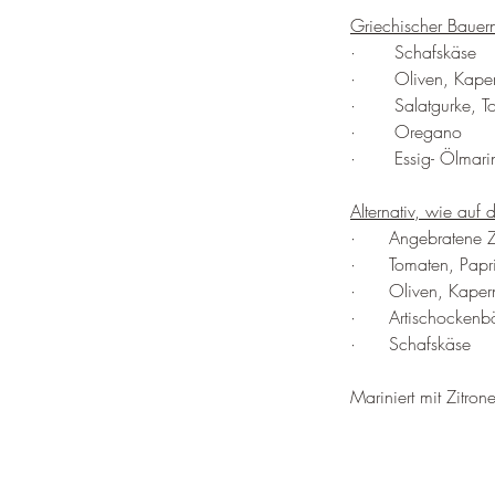
Griechischer Bauern
·       
Schafskäse
·       
Oliven, Kaper
·       
Salatgurke, T
·       
Oregano
·       
Essig- Ölmar
Alternativ, wie auf 
·      Angebratene 
·      Tomaten, Papr
·      Oliven, Kape
·      Artischocken
·      Schafskäse
Mariniert mit Zitron