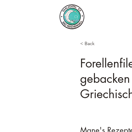
Start
Gewässer
Fis
< Back
Forellenfi
gebacken
Griechisc
Mane's Rezepte