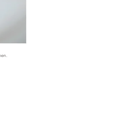
chen
.