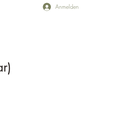
Anmelden
alerie
Mitglieder
Rezepte
Mehr
ar)