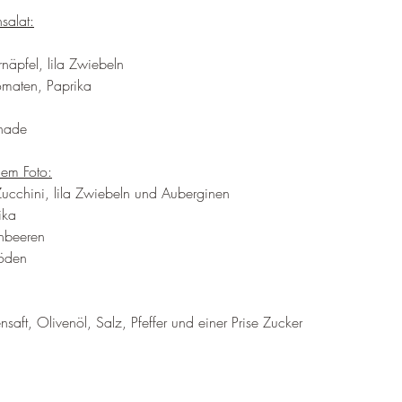
salat:
näpfel, lila Zwiebeln
omaten, Paprika
inade
dem Foto:
Zucchini, lila Zwiebeln und Auberginen
ika
rnbeeren
böden
ensaft, Olivenöl, Salz, Pfeffer und einer Prise Zucker