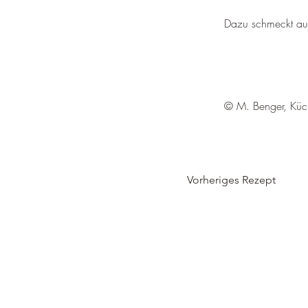
Dazu schmeckt auc
© M. Benger, Küc
Vorheriges Rezept
Bezirksfischereiverei
Vorstand: Peter Neuerer
83435 Bad Reichenhall, Deutschland