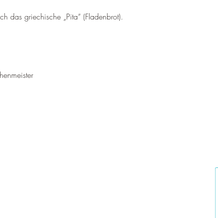
h das griechische „Pita“ (Fladenbrot).
henmeister
n Saalachtal e.V.