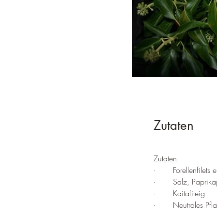
Zutaten
Zutaten:
·       
Forellenfilets
·       
Salz, Paprika
·       
Kaitafiteig
·       
Neutrales Pfl