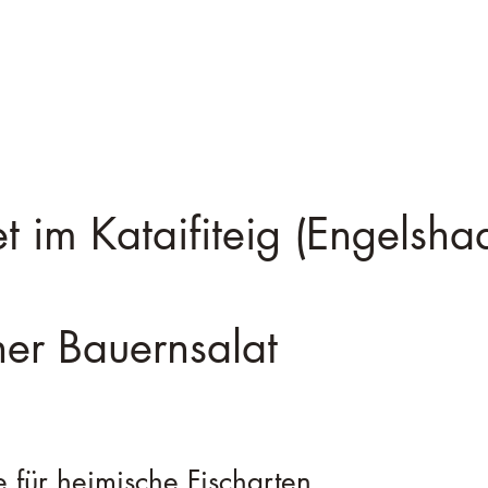
chereikarten
Bestimmungen
Infothek
Fischerjugend
Aktuelles
Fotog
let im Kataifiteig (Engelsha
her Bauernsalat
 für heimische Fischarten