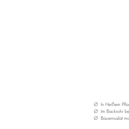
Ø  In Heißem Pfla
Ø  Im Backrohr be
Ø  Bauernsalat mar