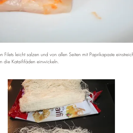
en Filets leicht salzen und von allen Seiten mit Paprikapaste einstrei
n die Kataififäden einwickeln.