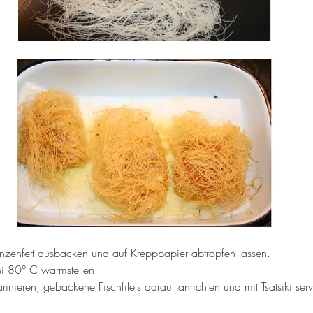
nzenfett ausbacken und auf Krepppapier abtropfen lassen.
i 80° C warmstellen.
inieren, gebackene Fischfilets darauf anrichten und mit Tsatsiki serv