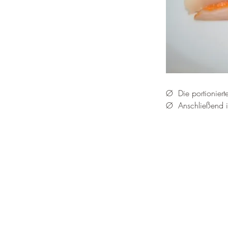
Ø  
Die portioniert
Ø  Anschließend i